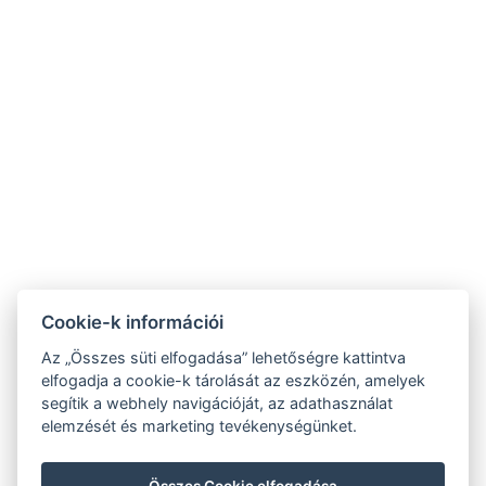
Cookie-k információi
Az „Összes süti elfogadása” lehetőségre kattintva
elfogadja a cookie-k tárolását az eszközén, amelyek
FŐOLDAL
ÁRAK
FÜRDŐ
segítik a webhely navigációját, az adathasználat
elemzését és marketing tevékenységünket.
FOGLALÁS
KAPCSOLAT
Összes Cookie elfogadása